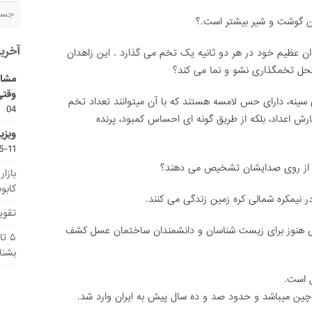
ین گوشت و شیر بیشتر است.؟
آخری
دان عظیم خود در هر دو ثانیه یک تخم می گذارد . این زاهدان
حل تخمگذارى نشو و نما می کند؟
مشاو
وقتی
 سینه، داراى حس لامسه هستند که با آن میتوانند تعداد تخم
04
رش اعداد، بلکه از طریق گونه اى احساس کمبود، پرنده
ویزی
11-15
را از روى صدایشان تشخیص می دهند؟
بازا
کابو
تقویم
ی هنوز برای زیست شناسان و دانشمندان ساختمان عسل کشف
۵ ت
بشنا
ل است.
 چین میباشد و حدود صد و ده سال پیش به ایران وارد شد.