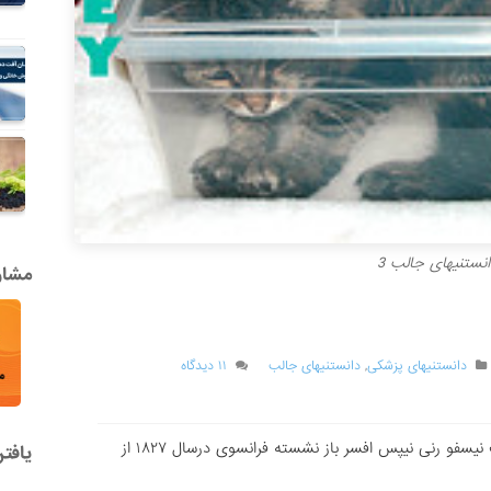
انستنیهای جالب 3
مشاور
دانستنیهای پزشکی
,
دانستنیهای جالب
۱۱ دیدگاه
آیا می دانستی که اولین ژس دنیا توسط ژوزف نیسفو رنى نیپس افسر باز نشسته فرانسوى درسال ۱۸۲۷ از
یافت