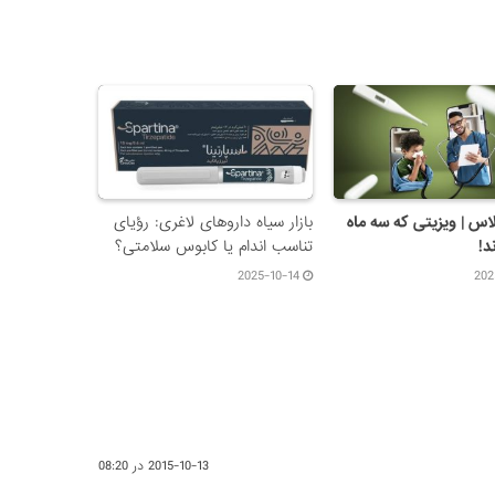
اس | ویزیتی که سه ماه
بازار سیاه داروهای لاغری: رؤیای
د!
تناسب اندام یا کابوس سلامتی؟
2025-10-14
202
2015-10-13 در 08:20