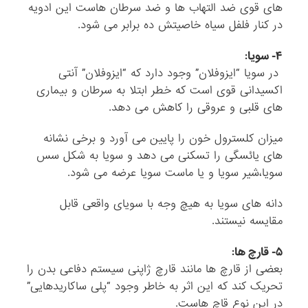
های قوی ضد التهاب ها و ضد سرطان هاست این ادویه
در کنار فلفل سیاه خاصیتش ده برابر می شود.
۴- سویا:
در سویا “ایزوفلان” وجود دارد که “ایزوفلان” آنتی
اکسیدانی قوی است که خطر ابتلا به سرطان و بیماری
های قلبی و عروقی را کاهش می دهد.
میزان کلسترول خون را پایین می آورد و برخی نشانه
های یائسگی را تسکنی می دهد و سویا به شکل سس
سویا،‌شیر سویا و یا ماست سویا عرضه می شود.
دانه های سویا به هیچ وجه با سویای واقعی قابل
مقایسه نیستند.
۵- قارچ ها:
بعضی از قارچ ها مانند قارچ ژاپنی سیستم دفاعی بدن را
تحریک کند که این اثر به خاطر وجود “پلی ساکاریدهایی”
در این نوع قاچ هاست.