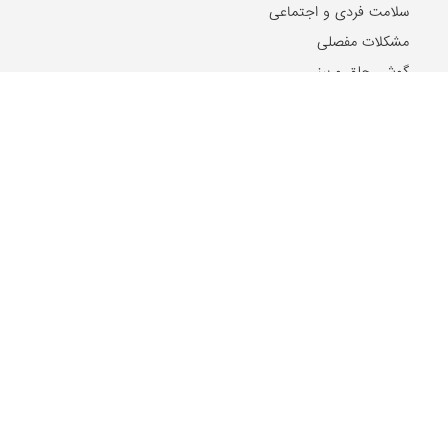
سلامت فردی و اجتماعی
مشکلات مفصلی
گوش، حلق و بینی
روان و روانشناسی
غدد و متابولیسم
جنسی و زناشویی
بیماری های پوست و مو
بیماری های ویروسی
بیماری های مغز و اعصاب
بیماری های سرطانی
دهان و دندان
مشکلات گوارشی
بیماری های قلب و عروق
کلیه و مجاری ادراری
بیماری ها و مشکلات کبد