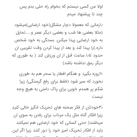
اولا من کسی نیستم که بخوام راه حلی بدم پس
چند تا پیشنهاد میدم
۱٫زمانی که معمولا دچار مشکل(خود ارضایی)میشود
(مثلا بعضی ها شب و بعضی دیگر عصر و……تمایل
به خود ارضایی پیدا میکنن. بستگی به خود شخص
داره.)را پیدا کند و بعد از پیدا کردن وقت تقریبی ان
حدود ۱٫۵ ساعت قبل از ان ورزش کند ( به طوری که
دیگر رمق نداشته باشد)
۲٫روزه بگیرد و هنگام افطار یا سحر هم به طوری
نخورد که سیر شود (فقط برای رفع گرسنگی) زیرا
شکم پر همدم خوبی برای پاک دامنی به هیچ وجه
نیست
۳٫خودتان از فکر صحنه های تحریک انگیز خالی کنید
زیرا افکار گناه مثل یک مرداب برای رفتن به سوی ان
میباشند( حتی کسانی که خود ارضایی هم نمیکنند
باید از افکار تحریک امیز خود را دور کنند زیرا اگر این