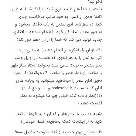
نخوانید)
(البته از خدا هم طلب یاری کنید زیرا اگر شما به طور
کاملا جدی از کسی به طور مرتب درخاست چیزی
کنید در مغز شما این تبدیل به یک دقدقه میشود و
به طور معول “مغز کار خود را انجام میدهد و افکاری
جدید تولید می کند که شما را از ان خطر دور کند)
۴٫نمازتان را باشکوه تر انجام دهید( به معنی توجه
کنی .و نماز را به هر نحوی که هست در اوایل وقت
بخوانید.در ۵ نوبت سعی کنید بخوانید (مثلا نماز ظهر
را ساعت ۱و نماز عصر را ساعت ۴ بخوانید( اگر زمان
دقیق اذان عصر را میخاهید میتوانید به برنامه های
اذان گو یا سایت badesaba.ir و … مراجع کنید)
((((نماز باعث ترک خیلی چیز ها میشود به نماز
اهمیت دهید)
۵٫ به عواقب و بدی هایی که ان دارد خودتان تدبر
کنید نه از اینترنت کمک بخاهید( فقط خودتان)
۶٫ شناختن بهتر خداوند ( کتاب توحید مفضل ۱۰۰%