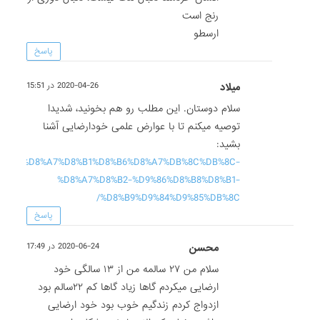
رنج است
ارسطو
پاسخ
میلاد
2020-04-26 در 15:51
سلام دوستان. این مطلب رو هم بخونید، شدیدا
توصیه میکنم تا با عوارض علمی خودارضایی آشنا
بشید:
88%D8%AF%D8%A7%D8%B1%D8%B6%D8%A7%DB%8C%DB%8C-
%D8%A7%D8%B2-%D9%86%D8%B8%D8%B1-
%D8%B9%D9%84%D9%85%DB%8C/
پاسخ
محسن
2020-06-24 در 17:49
سلام من ۲۷ سالمه من از ۱۳ سالگی خود
ارضایی میکردم گاها زیاد گاها کم ۲۲سالم بود
ازدواج کردم زندگیم خوب بود خود ارضایی