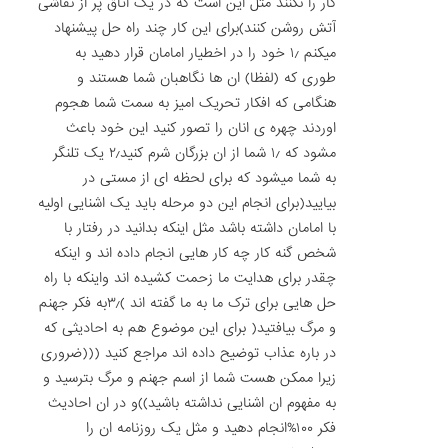
کار را نکنند مثل این است که در یک اتاق پر از نقاشی
آتش روشن کنند)برای این کار چند راه حل پیشنهاد
میکنم ۱٫ خود را در اخطیار امامان قرار دهید به
طوری که (لفظا) ان ها نگاهبان شما هستند و
هنگامی که افکار تحریک امیز به سمت شما هجوم
اوردند چهره ی انان را تصور کنید این خود باعث
مشود که ۱٫ شما از ان بزرگان شرم کنید۲٫ یک تلنگر
به شما میشود که برای لحظه ای از مستی در
بیایید(برای انجام این دو مرحله باید یک اشنایی اولیه
با امامان داشته باشد مثل اینکه بدانید در رفتار با
شخص گنه کار چه کار هایی انجام داده اند و اینکه
چقدر برای هدایت ما زحمت کشیده اند واینکه با راه
حل هایی برای ترک ما به ما گفته اند )۳٫به فکر جهنم
و مرگ بیافتید( برای این موضوع هم به احادیثی که
در باره عذاب توضیح داده اند مراجع کنید (((ضروری
زیرا ممکن هست شما از اسم جهنم و مرگ بترسید و
به مفهوم ان اشنایی نداشته باشید))و در ان احادیث
فکر ۱۰۰%انجام دهید و مثل یک روزنامه ان را