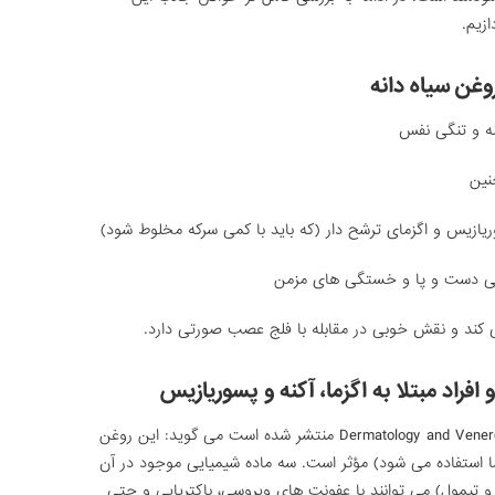
زیم.
غن سیاه دانه
نه و تنگی نفس
نین
یازیس و اگزمای ترشح دار (که باید با کمی سرکه مخلوط شود)
گی دست و پا و خستگی های مزمن
ی کند و نقش خوبی در مقابله با فلج عصب صورتی دارد.
فراد مبتلا به اگزما، آکنه و پسوریازیس
نتیجه یک مطالعه که در نشریه اروپایی Dermatology and Venereology منتشر شده است می گوید: این روغن
گزما استفاده می شود) مؤثر است. سه ماده شیمیایی موجود در آن
یموکوئینون (TQ)، تیموهیدروکوئینون (THQ) و تیمول) می توانند با عفونت های ویروسی، باکتریایی و حتی