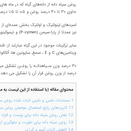
حاوی ۳۰ تا ۴۰ درصد روغن و ۰٫۵ تا ۱٫۵ درصد اسانس می‌باشد.
اسیدهای لینولئیک و اولئیک بخش عمده‌ای از ت
نیز عمدتا از پارا-سیمن (P-cymen) و تیموکینون (Thymoquinone) تشکیل می شود.
سایر ترکیبات موجود در این گیاه عبارتند از: قن
ویتامین‌های C و E ، صمغ، ساپونین ها، آلکالوئیدها و عناصر مختلف.
درصد از وزن روغن فرار آن را تشکیل می دهد.
محتوای مقاله (با استفاده از این لیست به 
1
مستندات علمی و بالینی اثبات شده روغن سیا
1.1
کاربردهای رایج استعمال موضعی روغن سیا
1.2
نقش روغن سیاه دانه برای پوست و افراد مب
1.3
روغن سیاه دانه برای تقویت و جلوگیری از
1.4
کاهش اثرات آسم و آلرژی