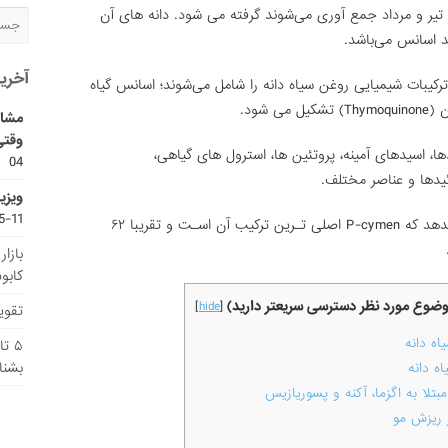
روغن سیاه دانه از دانه‌های گیاه که در ماه ‌های تیر و مرداد جمع ‌آوری می‌شوند گرفته می شود. دانه‌‎ های آن
آخری
رکیبات شیمیایی روغن سیاه دانه را شامل می‌شوند؛ اسانس گیاه
مشاو
وقتی
دها، اسیدهای آمینه، پروتئین ها، استرول های گیاهی،
04
ویزی
11-15
۳۰ درصد وزن سـیاهدانـه را روغـن تشکیل میدهد که P-cymen اصلی تـرین ترکیب آن اسـت و تقریبا ۶۲
بازا
کابو
موضوع مورد نظر دسترسی سریعتر دارید)
]
hide
[
تقویم
ه دانه
۵ ت
بشنا
ه دانه
تلا به اگزما، آکنه و پسوریازیس
 ریزش مو