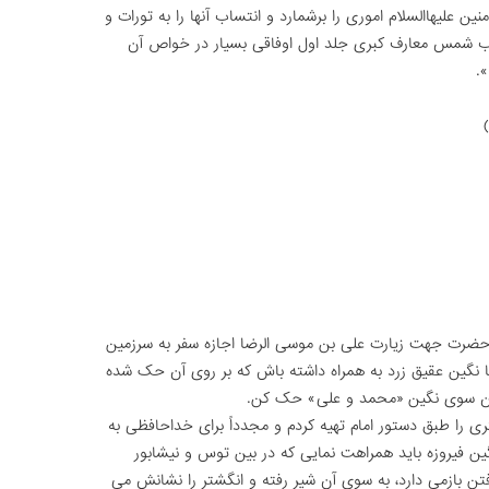
ؤمنین علیهاالسلام امورى را برشمارد و انتساب آنها را به تورات و
تاب شمس معارف کبرى جلد اول اوفاقى بسیار در خواص آن
.
آن حضرت جهت زیارت على بن موسى الرضا اجازه سفر به سرزمین
 نگین عقیق زرد به همراه داشته باش که بر روى آن حک شده
و بر آن سوى نگین «محمد و على» حک کن.
رى را طبق دستور امام تهیه کردم و مجدداً براى خداحافظى به
گین فیروزه باید همراهت نمایى که در بین توس و نیشابور
 رفتن بازمى دارد، به سوى آن شیر رفته و انگشتر را نشانش مى