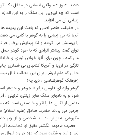
دادند. هنوز هم وقتى انسانى در مقابل یک گوهر
است که چه نیرویى این سنگ را به این اندازه ز
زیبایى آن مى افزاید.
در حقیقت عنصر اصلى که باعث این پدیده ها 
آنجا که نور زیبایى را به گوهر یا کانى مى دهد
را پرستش مى کردند و لذا پیدایش برخى خرافات
توان گفت بیشتر افرادى که با خود گوهر حمل م
مى کنند ، چون براى آنها خواص نورى و خرافا
تازگى در اروپا و آمریکا کتابهاى بى شمارى چ
حالى که علم ارزشى براى این مطالب قائل نیس
(فرهنگ گوهرشناسى ، دیباچه)
گوهر واژه اى فارسى برابر با جوهر و جواهر اس
شود و به نامهاى سنگ هاى زینتى، تزئینى ، آذی
بعضى از نگین ها را اثر و خاصیتى است که نمى 
جرمى مى بردند حضرت صادق (علیه السلام) فرمو
مکروهى به او نرسید . یا شخصى را از برابر حضرت
. حضرت فرمود: انگشتر عقیق او کجاست، اگر با
(ص) آمد و شکوه نمود که دزد در راه اموال مر