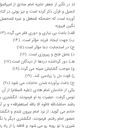
لذ در تأثیر از جعفر خابیه امام صادق از امیرالم
انجیل و قرآن ذکر کرده است و نیز بونى در ک
آورده است که «ضحکه للمغفل و عبره للمحصل»
نگین فیروزه
الف) باعث بى نیازى و دورى فقر مى گردد.(۱۳)
ب) جهت ایجاد فرزند مؤثر است. (۱۴)
ج) در استجابت دعا مؤثر است.(۱۵)
د) عامل فتح و پیروزى است. (۱۶)
هـ) دور گرداننده دردها از دیدگان است.(۱۷)
و) موجب گشایش سینه مى گردد.(۱۸)
ز) قوت دل را زیادمى کند. (۱۹)
ح) باعث برآورده شدن حاجات مى شود.(۲۰)
یکى از خادمان امام هادى (علیه السلام) از 
توس گرفت. حضرت به او فرمودند: انگشترى با
باشد «ماشاءالله لاقوه الا بالله استغفرالله» 
خادم مى گوید: از نزد امام بیرون شدم و انگشت
حضور امام رفتم. فرمودند: انگشترى دیگر با ن
شیرى با تو روبه رو مى شود و قافله را از راه