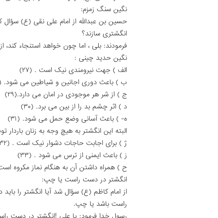
نگین سنگ زمزم:
حسین بن عبدالله از امام على نقى (ع) سؤال کر
انگشترى سازند؟
فرمودند: بلى ، اما چون خواهد استنجاء کند، ا
نگین حدید چینى :
الف ) جهت نیرومندى نیک است . (۲۷)
ب ) باعث دورى اجانین و شیاطین مى شود. (۲۸)
ج ) از شر هر موجودى در امان مى دارد.(۲۹)
د ) اثر چشم بد را از بین مى برد. (۳۰)
ه- ) باعث آسانى وضع حمل مى شود. (۳۱)
البته این انگشتر به هیچ وجه به زنان باردار 
ژ ) براى اجابت حاجات دشوار نیک است . (۳۲)
ز ) باعث ایمنى از ترس مى شود . (۳۳)
ح ) همراه داشتن آن به هنگام نماز مکروه است (۴
انگشتر در دست راست یا چپ:
از امام کاظم (ع) سؤال شد آیا انگشتر را با
راست باشد یا چپ.
رسول خدا فرمود: یا على !انگشتر در دست ر