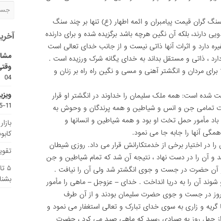
 سنگ گران قیمت پیامبران و ائمه اطهار (ع) تنها بر چند سنگ
یى دارند، بلکه آن نگین هرچه باشد برگزیده شده و براى دارنده
آخری
یره دارد و اثرات آنها ذاتى نیست و از جانب خداى تعالى است
مشاو
ارد ، ذاتى و مستقل بداند به خداى یگانه شرک ورزیده است .
وقتی
راى مردان و انگشتر آهنى و مسى و نگین راه راه بر زنان و
04
ویزی
ت شده است: همه ملک سلیمان را خداوند در انگشتر او قرار
11-15
شت تمامى جن و انس و شیاطین و همه پرندگان و وحوش به
باد مأمور حمل تخت او بود و همه شیاطین و انسانها و
بازا
مگى آنها را جابه جا مى نمود.
کابو
 را در اختیار برخى از خدمتکارانش قرار مى داد. روزى شیطان
تقویم
تاند و آن را در دست نهاد ، نتیجه آن شد که تمام شیاطین و جن
۵ ت
 آن حضرت در جست و جوى انگشتر شد ولى آن را نیافت .
بشنا
شوند آن را به دریا انداخت . خداى – عزوجل – ماهى را مأمور
ل روز در جست و جوى حضرت سلیمان بودند و از آن طرف
ا گریه و زارى به سوى خداى تبارک و تعالى استغفار مى نمود و
 از چهل روز به صیادى رسید که ماهى صید مى کرد ، حضرت