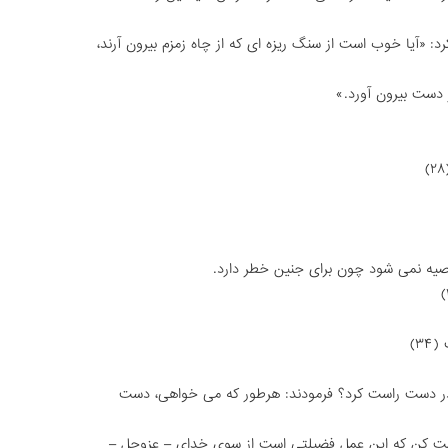
د: «آیا خوب است از سنگ ریزه اى که از چاه زمزم بیرون آرند،
ز دست بیرون آورد.»
توصیه نمى شود چون براى جنین خطر دارد.
۳)
ید در دست راست کرد؟ فرمودند: هرطور که مى خواهى، دست
است کن که این عمل فضیلتى است از سوى خداى – عزوجل –