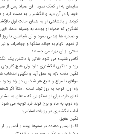
سلیمان به او کمک نمود . آن صیاد پس از صید
خود را در آن دید و انگشتر را به دست کرد 
کردند و پادشاهى او به همان حالت اول بازگشت
لشگرى که همراه او بودند به وسیله اسماء اله
و صخره ها زندانى نمود و آن شیاطین تا روز 
از قدیم الایام به فوائد سنگها و جواهرات و ن
سنتى از آن بهره مى جستند.
گاهى شنیده مى شود فلانى با داشتن یک انگشتر
رود و دیگرى انگشترى دارد ولى هیچ کاربردى ب
نگین دقت لازم به عمل آید و نگینى انتخاب ش
موافق با مزاج و طبع هر شخس دو راه وجود دا
راه اول: توجه به روز تولد است . مثلاً اگر ش
تعلق دارد، براى او سنگهایى که متعلق به مشت
راه دوم: به ماه و برج تولد فرد توجه مى شود
آداب انگشترى در روایات اسلامى:
نگین عقیق
الف) ایمنى دهنده در سفرها بوده و آدمى را از 
ب) با خیر و نیکى روبه رو مى کند(۲)