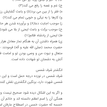
ج) غم و غصه را رفع مى کند(۳)
ه) فقر را از بین مى برد(۵) و باعث گشایش رزق مى شود(۶)
و) کارها را به نیکى و خوبى تمام مى کند(۷)
ز) موجب اجابت دعا(۸) و برآورده شدن هر حاجتى مى شود(۹)
ح) موجب برکت و باعث ایمنى از بلا مى شود(۱۰)
ط) ایمنى از پادشاه ظالم(۱۱)
ى) همراه داشتن آن به هنگام نماز معادل هزار ر
حضرت محمد (صلى الله علیه و آله) فرمودند: 
متعال و نبوت من و وصى بودن تو و امامت ف
آتش به دشمنان تو شهادت داده است.
انگشتر شرف شمس
شرف شمس در نوزده درجه حمل است و این حر
شمس شهرت دارد، برنگین انگشترى نقش کنند
و اگر به این اشکال دیده شود صحیح نیست 
همگى آن را اسم اعظم دانسته اند و خاتم آن را