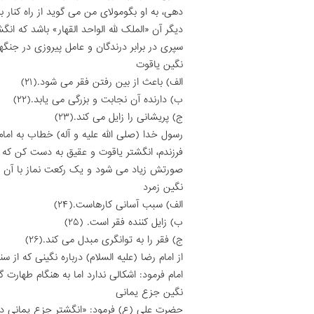
دهى، به او بگومولاى من مى گوید از راه کنار 
دیگر آن «الملک لله الواحد القهار» باشد که ا
سپرى در برابر درندگان و عامل پیروزى در جنگ
نگین یاقوت
الف) باعث از بین رفتن فقر مى شود.(۲۱)
ب) دارنده آن نجابت و بزرگى مى یابد.(۲۲)
ج) پریشانى را زایل مى کند.(۲۳)
رسول خدا (صلى الله علیه و آله) خطاب به امام
فرزندم، انگشتر یاقوت و عقیق به دست کن که ف
صورتش زیاد مى شود و یک رکعت نماز با آن دو،
نگین زمرد
الف) سبب آسانى کارهاست.(۲۴)
ب) زایل کننده فقر است. (۲۵)
ج) فقر را به توانگرى مبدل مى کند.(۲۶)
از امام رضا (علیه السلام) درباره نگینى که از
امام فرمود: اشکالى ندارد اما به هنگام طهارت گ
نگین جزع یمانى
حضرت على (ع) فرمود: «انگشتر جزع یمانى در