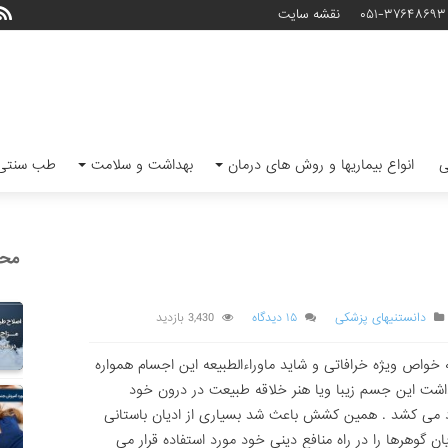
۰۵۱-۳۷۶۴۸۶۹۳
نقشه سایت
ی
انواع بیماریها و روش های درمان
بهداشت و سلامت
طب سنتی 
محب
دانستنیهای پزشکی
۱۵ دیدگاه
3,430 بازدید
به خواص ویژه خرافاتى و شاید ماوراءالطبیعه این اجسام همواره
 داشت این جسم زیبا ویا هنر خلاقه طبیعت در درون خود
ود مى کشد . همین کشش باعث شد بسیارى از ادیان باستانى
ان گوهرها را در راه منافع دینى خود مورد استفاده قرار مى