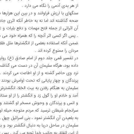
از هر بدى آدمى را نگاه مى دارد .
سنگهاى با ارزش فراوانند و در بین این هزارها
صحه گذاشته اند اما نه به خاطر آنکه اثرى جادو
آن اثراتى از جمله فتح مهمات و دفع بلیات و غ
. پس اگر کسى اثر آنچه را که همراه خود مى د
ضمن آنکه استفاده بعضى از انگشترها مثل طلا ب
مردان را ممنوع کرده اند .
در تفسیر قمى جلد دوم از امام صادق (ع) روای
داده بود، هرگاه سلیمان آن در دست مى گذا
نزد وى حاضر گشته و از او اطاعت مى کردند . 
پرندگان و چهار پایانى که تحت اوامرش بودند ه
سلیمان به هنگام رفتن به بیت الخلا، انگشترش
آمد و خادم او را گول زد و انگشتر را از او س
و انس و پرندگان و وحوش مسخر او گشتند و
سرانجام شیطان ترسید که مردم متوجه حیله او 
به بلعیدن آن انگشتر نمود ، بنى اسرائیل چه
سلیمان در ساحل دریا به دنبال انگشتر بود و ب
از این اتفاق به جانب خدا توبه مى کرد . پس