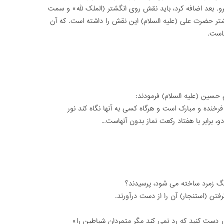
برو. بعد اضافه کرد، باید نقش روى انگشتر (الملک لله» و سمت
نگشتر حضرت على (علیه السلام) این نقش را داشته است. که آن
هاست.
 حسین (علیه السلام) فرمودند:
رخنده و مبارک است و هرگاه کسى به آنها نگاه کند نور
 برابر با هفتاد رکعت نماز بدون آنهاست…
 سنگ زمرد ساخته مى شود، پرسیدند؟
رفتن (استنجار) آن را از دست درآورند.
 دست کنید که رد نمى کند مگر متمردان شیاطین را»