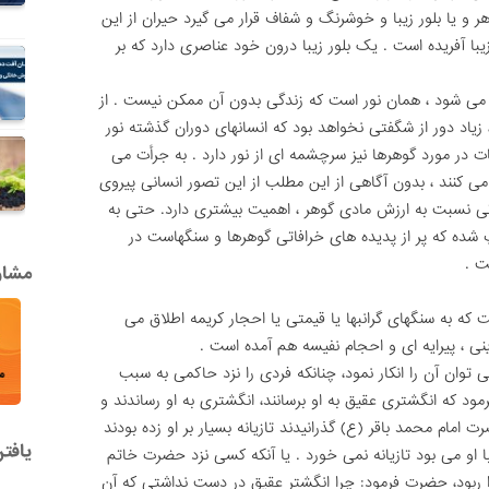
 و یا بلور زیبا و خوشرنگ و شفاف قرار مى گیرد حیران از این
یبا آفریده است . یک بلور زیبا درون خود عناصرى دارد که بر
مى شود ، همان نور است که زندگى بدون آن ممکن نیست . از
، زیاد دور از شگفتى نخواهد بود که انسانهاى دوران گذشته نور
 در مورد گوهرها نیز سرچشمه اى از نور دارد . به جرأت مى
ى کنند ، بدون آگاهى از این مطلب از این تصور انسانى پیروى
تى نسبت به ارزش مادى گوهر ، اهمیت بیشترى دارد. حتى به
اپ شده که پر از پدیده هاى خرافاتى گوهرها و سنگهاست در
ت .
مشاور
ت که به سنگهاى گرانبها یا قیمتى یا احجار کریمه اطلاق مى
نى ، پیرایه اى و احجام نفیسه هم آمده است .
توان آن را انکار نمود، چنانکه فردى را نزد حاکمى به سبب
د که انگشترى عقیق به او برسانند، انگشترى به او رساندند و
 امام محمد باقر (ع) گذرانیدند تازیانه بسیار بر او زده بودند
یافت
 او مى بود تازیانه نمى خورد . یا آنکه کسى نزد حضرت خاتم
ا ربود، حضرت فرمود: چرا انگشتر عقیق در دست نداشتى که آن