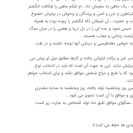
 ، یک ماهى به سلیمان داد ، او شکم ماهى را شکافت انگشتر
و شیاطین و جن و انس و پرندگان و وحوش در برابرش خضوع
 و حضرت ، آن شیطان (که انگشتر را ربوده بود) به همراه
ى حبس نمود و عده اى را در دل دریا و بعضى را در میان سنگ
قیامت زندانى و معذب هستند .
یز به خواص مغناطیسى و درمانى آنها توجه داشته و در طب
 خیر و برکات فراوانى یافته و کارها مطابق میل او پیش مى
رایش ندارد. این به جهت آن است که باید در انتخاب نوع
ود که با طبع و مزاج شخص موافق باشد و براى انتخاب جواهر
رد:
خصى روز پنجشنبه تولد یافته، روز پنجشنبه به ستاره مشترى
رى و موافق با آن است تجویز مى شود .
 . سنگهاى موافق طبق ماه تولد اشخاص به عبارت زیر است:
بدى ها حفظ مى کند(۱)