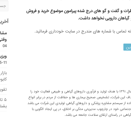
رات و گفت و گو های درج شده پیرامون موضوع خرید و فروش
و گیاهان دارویی نخواهد داشت.
آخری
ونه تماس با شماره های مندرج در سایت خودداری فرمائید.
مشاو
وقتی
04
ین
ویزی
11-15
بازا
کابو
تقویم
شرکت تحقیقاتی پارسی طب از سال ۱۳۹۱ با هدف تولید و فرآوری داروهای گیاهی و طبیعی فعالیت خود را
داف این شرکت، تشخیص صحیح بیماری ها و حفاظت از مردم در برابر انواع
۵ ت
اده از سیستم مشاوره پزشکی و داروهای گیاهی تولیدی این شرکت می باشد
بشنا
اعی خود در چارچوب مدیریتی متکی بر اخلاق، در پی ایجاد الگویی با
اهی در راستای ارتقای سلامت جامعه می باشد.