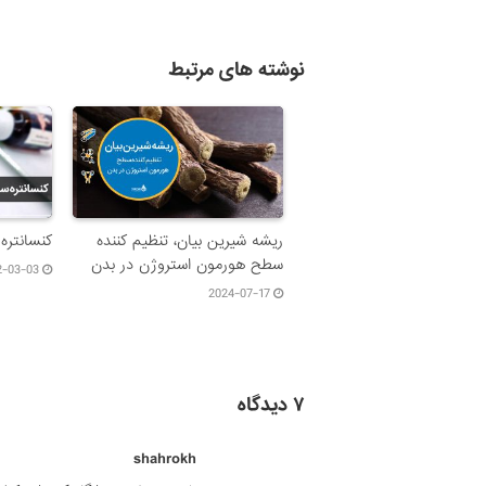
نوشته های مرتبط
ریشه شیرین بیان، تنظیم کننده
کنسانتره
سطح هورمون استروژن در بدن
2-03-03
2024-07-17
۷ دیدگاه
shahrokh