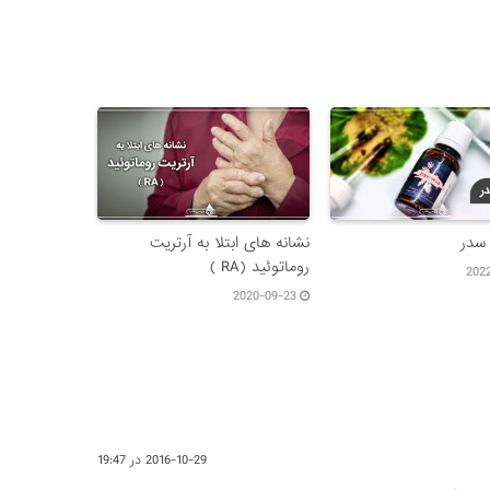
 سدر
نشانه های ابتلا به آرتریت
روماتوئید (RA )
202
2020-09-23
2016-10-29 در 19:47