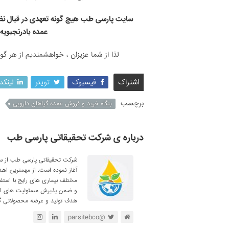
سایت پارسی طب هیچ گونه تعهدی در قبال نظ
عمده بادرنجبویه
لذا از شما عزیزان ، خواهشمندیم از هر گ
اشتراک
فیسبوک
تویتر
لینکد
برچسب
بنگاه خرید و فروش عمده گیاهان دارویی
درباره ی شرکت تحقیقاتی پارسی طب
آغاز نموده است. از مهمترین اه
مختلف بیماری های رایج با استف
و ضمن پذیرش مسئولیت های اجتم
هدف تولید و عرضه محصولاتی گی
@parsitebco