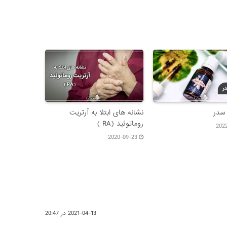
 سدر
نشانه های ابتلا به آرتریت
روماتوئید (RA )
202
2020-09-23
2021-04-13 در 20:47