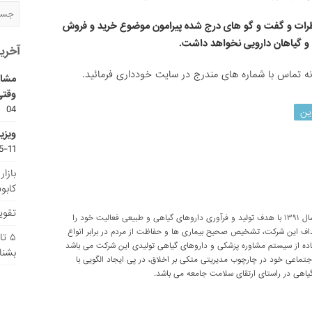
رات و گفت و گو های درج شده پیرامون موضوع خرید و فروش
 و گیاهان دارویی نخواهد داشت.
آخری
ونه تماس با شماره های مندرج در سایت خودداری فرمائید.
مشاو
وقتی
04
ین
ویزی
11-15
بازا
کابو
تقویم
شرکت تحقیقاتی پارسی طب از سال ۱۳۹۱ با هدف تولید و فرآوری داروهای گیاهی و طبیعی فعالیت خود را
داف این شرکت، تشخیص صحیح بیماری ها و حفاظت از مردم در برابر انواع
۵ ت
اده از سیستم مشاوره پزشکی و داروهای گیاهی تولیدی این شرکت می باشد
بشنا
اعی خود در چارچوب مدیریتی متکی بر اخلاق، در پی ایجاد الگویی با
اهی در راستای ارتقای سلامت جامعه می باشد.