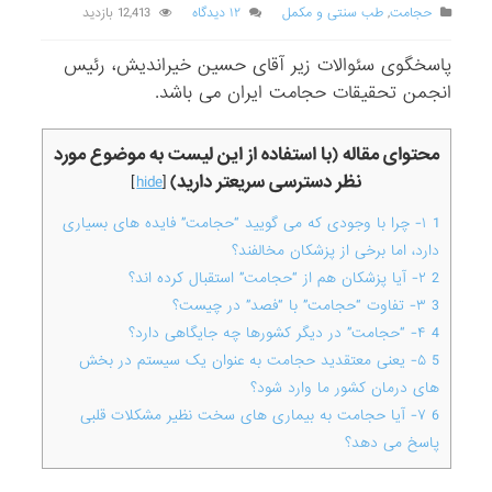
حجامت
,
طب سنتی و مکمل
۱۲ دیدگاه
12,413 بازدید
پاسخگوی سئوالات زیر آقای حسین خیراندیش، رئیس
انجمن تحقیقات حجامت ایران می باشد.
محتوای مقاله (با استفاده از این لیست به موضوع مورد
نظر دسترسی سریعتر دارید)
]
hide
[
1
۱- چرا با وجودی که می گویید “حجامت” فایده های بسیاری
دارد، اما برخی از پزشکان مخالفند؟
2
۲- آیا پزشکان هم از “حجامت” استقبال کرده اند؟
3
۳- تفاوت “حجامت” با “فصد” در چیست؟
4
۴- “حجامت” در دیگر کشورها چه جایگاهی دارد؟
5
۵- یعنی معتقدید حجامت به عنوان یک سیستم در بخش
های درمان کشور ما وارد شود؟
6
۷- آیا حجامت به بیماری های سخت نظیر مشکلات قلبی
پاسخ می دهد؟