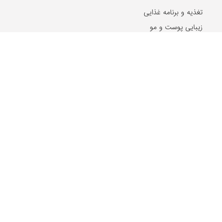
تغذیه و برنامه غذایی
زیبایی پوست و مو
طب سنتی، گیاهان دارویی
سلامت فردی و اجتماعی
مشکلات مفصلی
گوش، حلق و بینی
روان و روانشناسی
غدد و متابولیسم
جنسی و زناشویی
بیماری های پوست و مو
بیماری های ویروسی
بیماری های مغز و اعصاب
بیماری های سرطانی
دهان و دندان
مشکلات گوارشی