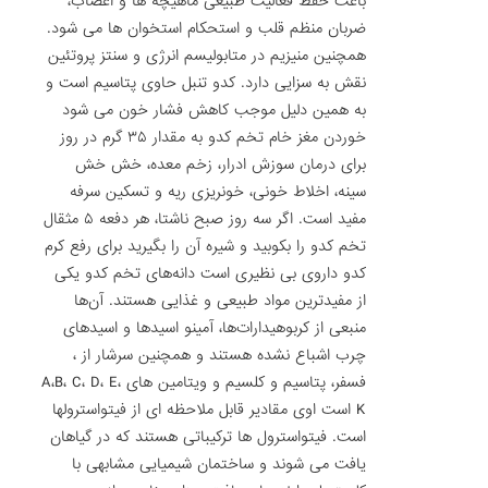
باعث حفظ فعالیت طبیعی ماهیچه ها و اعصاب،
ضربان منظم قلب و استحکام استخوان ها می شود.
همچنین منیزیم در متابولیسم انرژی و سنتز پروتئین
نقش به سزایی دارد. کدو تنبل حاوی پتاسیم است و
به همین دلیل موجب کاهش فشار خون می شود
خوردن مغز خام تخم کدو به مقدار ۳۵ گرم در روز
برای درمان سوزش ادرار، زخم معده، خش خش
سینه، اخلاط خونی، خونریزی ریه و تسکین سرفه
مفید است. اگر سه روز صبح ناشتا، هر دفعه ۵ مثقال
تخم کدو را بکوبید و شیره آن را بگیرید برای رفع کرم
کدو داروی بی نظیری است دانه‌های تخم کدو یکی
از مفید‌ترین مواد طبیعی و غذایی هستند. آن‌ها
منبعی از کربوهیدارات‌ها، آمینو اسید‌ها و اسیدهای
چرب اشباع نشده هستند و همچنین سرشار از ،
فسفر، پتاسیم و کلسیم و ویتامین های A،B، C، D، E،
K است اوی مقادیر قابل ملاحظه ای از فیتواسترول‏ها
است. فیتواسترول ها ترکیباتی هستند که در گیاهان
یافت می شوند و ساختمان شیمیایی مشابهی با