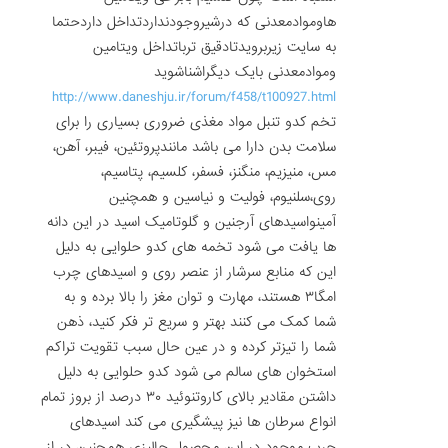
هاوموادمعدنی که درشیروجودنداردتداخل داردحتما
به سایت زیربرویدتادقیق ترباتداخل ویتامین
وموادمعدنی بایک دیگراشناشوید
http://www.daneshju.ir/forum/f458/t100927.html
تخم کدو تنبل مواد مغذی ضروری بسیاری را برای
سلامت بدن دارا می باشد مانندپروتئین، فیبر، آهن،
مس، منیزیم، منگنز، فسفر، کلسیم، پتاسیم،
روی،سلنیوم، فولیت و نیاسین و همچنین
آمینواسیدهای آرجنین و گلوتامیک اسید در این دانه
ها یافت می شود تخمه های کدو حلوایی به دلیل
این که منابع سرشار از عنصر روی و اسیدهای چرب
امگا۳ هستند، مهارت و توان مغز را بالا برده و به
شما کمک می کنند بهتر و سریع تر فکر کنید، ذهن
شما را تیزتر کرده و در عین حال سبب تقویت تراکم
استخوان های سالم می شود کدو حلوایی به دلیل
داشتن مقادیر بالای کاروتنوئید ۳۰ درصد از بروز تمام
انواع سرطان ها نیز پیشگیری می کند اسیدهای
چرب موجود در این محصول جالیزی همچنین در از