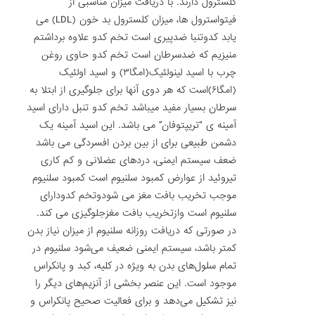
کلسترول دارند. با دریافت میزان مناسبی از
فیتواسترول ها، میزان کلسترول بد خون (LDL) می
یابد کدوتنبا ضدپیری است تخم کدو علاوه برداشتم
منیزیم که ضدسرطان است تخم کدو حاوی روغن
چرب با اسید لینولئیک(امگا۳) و اسید اولئیک
(امگا۶)است که هر دوی آنها برای جلوگیری از ابتلا به
سرطان بسیار مفید میباشد تخم کدو تنبل دارای اسید
آمینه ی “تریپتوفان” می ‏باشد. این اسید آمینه یک
دشمن طبیعی برای از بین بردن افسردگی می ‏باشد
ضعف سیستم ایمنی، دردهای عضلانی و کم کاری
تیروئید از عوارض کمبود سلنیوم است کمبود سلنیوم
موجب تخریب بافت مغز می شودوتخم کدودارای
سلنیوم است وازتخریب بافت مغزجلوگیزی می کند.
در صورتی که دریافت روزانه سلنیوم از میزان نیاز بدن
کمتر باشد، سیستم ایمنی ضعیف می‌شود سلنیوم در
تمام سلول‌های بدن به ویژه در کلیه، کبد و پانکراس
موجود است. این عنصر بخشی از آنزیم‌های دیگر را
نیز تشکیل می‌دهد و برای فعالیت صحیح پانکراس و