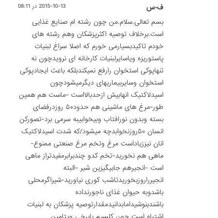
ف-س
2015-10-13 در 08:11
بسم تعالی.سلام.من چون رشته ام صنایع غذایی
است.برخلاف توصیه اکثرپزشکان وهم رشته های
خودم تاکیدبسیارمی خورم که اصلا سراغ لبنیات
پاستوریزه ویاسایرلبنیات کارخانه ای نرویدچون نه
تنهاپوکی استخوان رارفع نمیکندبلکه باعث ایجادپوکی
استخوان وسایربیماریهای دیگرمیشودچون
اسیدلاکتیک انهابیش ازحدبالااست -ماست هم همین
طور-مرغ های ماشینی هم حدود۵۰ روزدرفضای
بسته وبدون نورافتاب وبیخوابیبه سرمی برد-تصورکن
انسان ۵۰روزنخوابدچه میشود/که شدت اسیدلاکتیک
انان نیززیاداست مرغ وتخم مرغ صنعتی ممنوع-
ماهی هم نخورید-تخم کدو چندبرابرمفیدتراز ماهی
است -انجیرهم جابیگیزین شیر -البته
انجیرراروزبخوریدتاشب کوری نیاورید-شیراگرمحلی
باشدوبه حیوان غذای ناجورنداده
باشندبنوشیدامابدانیدمقدارتوصیه پزشکان به لبنیات
اشتباه است چون کلسیم بابرخی ویتامین