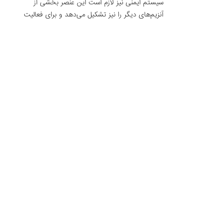
سیستم ایمنی نیز لازم است این عنصر بخشی از
آنزیم‌های دیگر را نیز تشکیل می‌دهد و برای فعالیت
صحیح پانکراس و سیستم ایمنی نیز لازم است
گلوتامیک اسید موجوددرتخم کدوتنبل سبب دفع
امونیاک ازمغز میگردد تخم کدو تنبل ضدکم خونی
است تخم کدوتنبل به علت داشتن منیزیم ضدسرطان
است وازستکته مغزی جلوگیری میکند تخم کدوتنبل
سبب ترشح هورمون رشدمیشود انجیربه دلیل داشتن
گوگرد از ریزش مو جلوگیری می کند. انجیر میوه ای
مقوی و شیرین است که در قرآن به آن قسم خورده
شده است. نام عربی آن ” تین ” و نام انگلیسی آن ”
“FIG”می باشد. درخت انجیر بومی آسیای غربی و
کشورهای مدیترانه است و از آنجا به عربستان ،
سوریه و فلسطین اشغالی برده شده است . انجیر
درختی است با برگ های زرد و پنجه ای و به رنگ
سبز خاکستری که بلندی آن تا شش متر می رسد و
به دلیل عدم مقاومت در مقابل سرمای شدید ، در
مناطق معتدله و گرمسیر کشت می شود . درخت