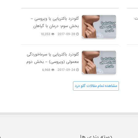
گلودرد باکتریایی یا ویروسی –
بخش سوم: درمان با گیاهان
دارویی
10,353
2017-09-28
گلودرد باکتریایی یا سرماخوردگی
معمولی (ویروسی) – بخش دوم
6,968
2017-09-24
مشاهده تمام مقالات گلو درد
دسته بندی ها
م