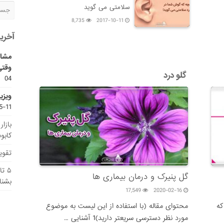
سلامتی می گوید
8,735
2017-10-11
آخری
مشاو
وقتی
گلو درد
04
ویزی
11-15
بازا
کابو
تقویم
۵ ت
گل پنیرک و درمان بیماری ها
بشنا
17,549
2020-02-16
که
محتوای مقاله (با استفاده از این لیست به موضوع
مورد نظر دسترسی سریعتر دارید)1 آشنایی …