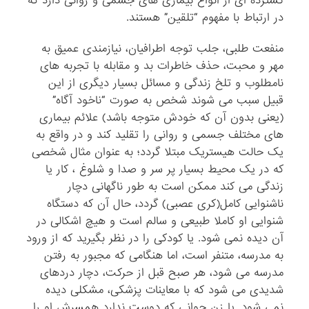
گسترده ای از انواع بیماری های جسمی و روانی دارد که
در ارتباط با مفهوم “تلقین” هستند.
منفعت طلبی، جلب توجه اطرافیان، نیازمندی عمیق به
مهر و محبت، حذف خاطرات بد و مقابله با تجربه های
نامطلوب و تلخ زندگی و مسائل بسیار دیگری از این
قبیل سبب می شوند شخص به صورت “ناخود آگاه”
(یعنی بدون آن که خودش متوجه باشد) علائم بیماری
های مختلف جسمی و روانی را تقلید کند و در واقع به
یک حالت هیستریک مبتلا گردد؛ به عنوان مثال شخصی
که در یک محیط بسیار پر سر و صدا و شلوغ ، کار یا
زندگی می کند ممکن است به طور ناگهانی دچار
ناشنوایی کامل(کری عصبی) گردد، حال آن که دستگاه
شنوایی او کاملا طبیعی و سالم است و هیچ اشکالی در
آن دیده نمی شود. یا کودکی را در نظر بگیرید که از ورود
به مدرسه، متنفر است، اما هنگامی که مجبور به رفتن
مدرسه می شود، هر صبح قبل از حرکت، دچار دردهای
شدیدی می شود که با معاینات پزشکی، مشکلی دیده
نمی شود. یا زن جوانی که دوست ندارد همسرش او را