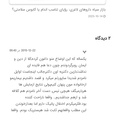
بازار سیاه داروهای لاغری: رؤیای تناسب اندام یا کابوس سلامتی؟
2025-10-14
۲ دیدگاه
پ
2015-12-22 در 00:43
یکساله که این اوضاع منو داغون کرده,کلا از دین و
ایمان روبرگردوندم چون دعا هم فایده ای
نداشت,ازین دکتربه اون دکتر,جالب اینجاست اوایل
نامزدم شدیدا ساپورتم میکرد و قصد داشتیم بیماریمو
ازخانواده مون پنهان کنیم,ولی نتایج ازمایش ها
هربارمیگف هیچی نیس, دست آخر نامزدم هم کلافه
شد و ازهم جداشدیم… واقعا ناراحت کننده
بود.فکرمیکردم اختلال پانیک دارم اما بعدازخوندن
این مطلب واقعابهم ثابت شد هیستریک بودم. واقعا