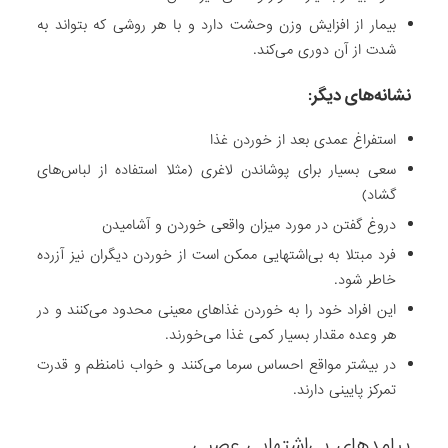
ا
بیمار از افزایش وزن وحشت دارد و با هر روشی که بتواند به
ه
شدت از آن دوری می‌کند.
ش
نشانه‌های دیگر:
و
ز
استفراغ عمدی بعد از خوردن غذا
ن
سعی بسیار برای پوشاندن لاغری (مثلا استفاده از لباس‌های
م
گشاد)
م
ک
دروغ گفتن در مورد میزان واقعی خوردن و آشامیدن
ن
فرد مبتلا به بی‌اشتهایی ممکن است از خوردن دیگران نیز آزرده
ا
خاطر شود.
س
این افراد خود را به خوردن غذاهای معینی محدود می‌کنند و در
ت
هر وعده مقدار بسیار کمی غذا می‌خورند.
ش
در بیشتر مواقع احساس سرما می‌کنند و خواب نامنظم و قدرت
د
تمرکز پایینی دارند.
ی
د
پیامدهای بی‌اشتهایی عصبی
ب