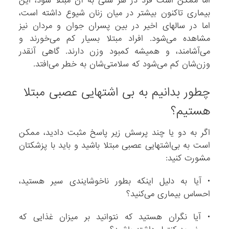
اما ممکن است فرد در هر سنی به آن مبتلا شود، این
د
بیماری تاکنون بیشتر در میان زنان شیوع داشته است،
ر
اما در سالهای اخیر در بین پسران جوان و مردان نیز
ا
مشاهده می‌شود. افراد مبتلا بسیار کم می‌خورند و
ک
می‌آشامند، و همیشه کمبود وزن دارند. گاهی آنقدر
ا
وزن‌شان کم می‌شود که سلامتی‌شان به خطر می‌افتد.
ه
ش
چطور بدانیم به بی اشتهایی عصبی مبتلا
م
هستیم؟
ی
د
اگر به دو یا چند پرسش زیر پاسخ مثبت دادید، ممکن
ه
است به بی‌اشتهایی عصبی مبتلا باشید و باید با پزشکتان
د
مشورت کنید:
و
ا
• آیا به دلیل اینکه بطور ناخوشایندی سیر هستید،
غ
احساس بیماری می‌کنید؟
ل
ب
• آیا نگران هستید که نتوانید بر میزان غذایی که
ح