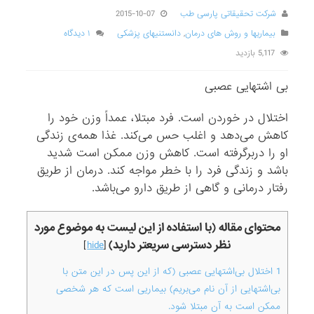
،
شرکت تحقیقاتی پارسی طب
2015-10-07
ا
بیماریها و روش های درمان
,
دانستنیهای پزشکی
۱ دیدگاه
خ
5,117 بازدید
ت
ل
بی اشتهایی عصبی
ا
ل
اختلال در خوردن است. فرد مبتلا، عمداً وزن خود را
د
کاهش می‌دهد و اغلب حس می‌کند. غذا همه‌ی زندگی
ر
او را دربرگرفته است. کاهش وزن ممکن است شدید
خ
باشد و زندگی فرد را با خطر مواجه کند. درمان از طریق
و
رفتار درمانی و گاهی از طریق دارو می‌باشد.
ر
د
محتوای مقاله (با استفاده از این لیست به موضوع مورد
ن
نظر دسترسی سریعتر دارید)
]
hide
[
ا
س
1
اختلال بی‌اشتهایی عصبی (که از این پس در این متن با
ت
بی‌اشتهایی از آن نام می‌بریم) بیماریی است که هر شخصی
.
ممکن است به آن مبتلا شود.