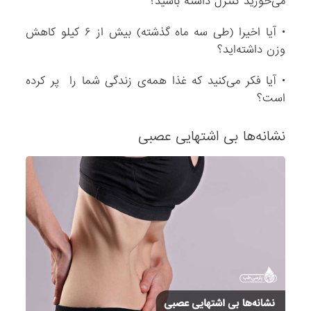
می‌خورید کنترل داشته باشید؟
س
م
• آیا اخیرا (طی سه ماه گذشته) بیش از ۶ کیلو کاهش
ی
وزن داشته‌اید؟
ک
• آیا فکر می‌کنید که غذا همه‌ی زندگی شما را پر کرده
ن
است؟
د
غ
نشانه‌ها بی اشتهایی عصبی
ذ
ا
ه
م
ه
ی
ز
ن
د
گ
ی