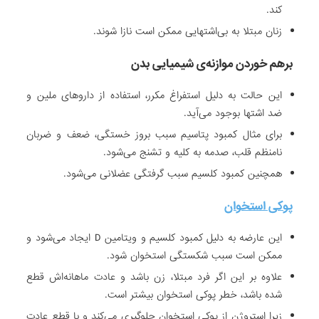
ط
کند.
ر
زنان مبتلا به بی‌اشتهایی ممکن است نازا شوند.
م
و
برهم خوردن موازنه‌ی شیمیایی بدن
ا
ج
این حالت به دلیل استفراغ مکرر، استفاده از داروهای ملین و
ه
ضد اشتها بوجود می‌آید.
ک
برای مثال کمبود پتاسیم سبب بروز خستگی، ضعف و ضربان
ن
نامنظم قلب، صدمه به کلیه و تشنج می‌شود.
د
همچنین کمبود کلسیم سبب گرفتگی عضلانی می‌شود.
.
د
پوکی استخوان
ر
م
این عارضه به دلیل کمبود کلسیم و ویتامین D ایجاد می‌شود و
ا
ممکن است سبب شکستگی استخوان شود.
ن
علاوه بر این اگر فرد مبتلا، زن باشد و عادت ماهانه‌اش قطع
ا
شده باشد، خطر پوکی استخوان بیشتر است.
ز
زیرا استروژن از پوکی استخوان جلوگیری می‌کند و با قطع عادت