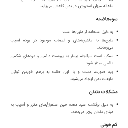
ط
ماهانه میزان استروژن در بدن کاهش می‌یابد.
ر
ی
سوءهاضمه
ق
ر
به دلیل استفاده از ملین‌ها است.
ف
ملین‌ها به ماهیچه‌های و اعصاب موجود در روده آسیب
ت
می‌رسانند.
ا
ممکن است سرانجام بیمار به یبوست دائمی و دردهای شکمی
ر
دائمی مبتلا شود.
د
ورم صورت، دست و پا. این حالت به برهم خوردن توازن
ر
مایعات بدن ایجاد می‌شود.
م
ا
مشکلات دندان
ن
ی
به دلیل برگشت اسید معده حین استفراغ‌های مکرر و آسیب به
و
مینای دندان روی می‌دهد.
گ
ا
کم خونی