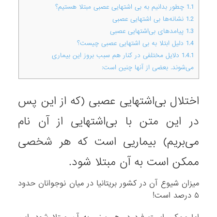
ف
1.1
چطور بدانیم به بی اشتهایی عصبی مبتلا هستیم؟
ر
1.2
نشانه‌ها بی اشتهایی عصبی
د
1.3
پیامدهای بی‌اشتهایی عصبی
م
1.4
دلیل ابتلا به بی اشتهایی عصبی چیست؟
ب
1.4.1
دلایل مختلفی در کنار هم سبب بروز این بیماری
ت
می‌شوند. بعضی از آنها چنین است:
ل
ا
اختلال بی‌اشتهایی عصبی (که از این پس
،
ع
در این متن با بی‌اشتهایی از آن نام
م
می‌بریم) بیماریی است که هر شخصی
د
اً
ممکن است به آن مبتلا شود.
و
ز
میزان شیوع آن در کشور بریتانیا در میان نوجوانان حدود
ن
۵ درصد است!
خ
و