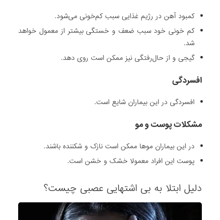
ه
ی
کمبود آهن در رژیم غذایی سبب کم‌خونی می‌شود.
ا
کم خونی خود سبب ضعف و خستگی بیشتر از معمول خواهد
ز
شد.
ط
گیجی و از حال‌رفتگی نیز ممکن است روی دهد.
ر
ی
افسردگی
ق
د
افسردگی در این بیماران شایع است.
ا
مشکلات پوست و مو
ر
و
در این بیماران موها ممکن است نازک و شکننده باشند.
م
پوست این افراد معمولا خشک و خشن است.
ی
ب
دلیل ابتلا به بی اشتهایی عصبی چیست؟
ا
ش
د