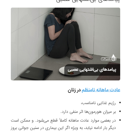
ا
ش
د
و
ز
ن
د
گ
ی
ف
ر
د
عادت ماهانه نامنظم
در زنان
ر
ا
رژیم غذایی نامناسب،
ب
بر میزان هورمون‌ها اثر منفی دارد.
ا
در بعضی موارد عادت ماهانه کاملاً قطع می‌شود. و ممکن است
خ
دیگر بار ادامه نیابد، به ویژه اگر این بیماری در سنین جوانی بروز