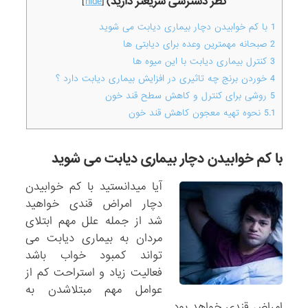
نظر دسترسی سریعتر دارید)
]
hide
[
1
با کم خوابیدن دچار بیماری دیابت می شوید
2
صبحانه مهمترین وعده برای دیابتی ها
3
کنترل بیماری دیابت با این میوه ها
4
خوردن برنج چه تاثیری در افزایش بیماری دیابت دارد ؟
5
روشی برای کنترل و کاهش سطح قند خون
5.1
نحوه تهیه معجون کاهش قند خون
با کم خوابیدن دچار بیماری دیابت می شوید
آیا میدانستید با کم خوابیدن
دچار امراض قندی خواهید
شد از جمله علل مهم ابتلای
مردان به بیماری دیابت می
تواند کمبود خواب باشد
فعالیت زیاد و استراحت کم از
عوامل مهم مبتلاشدن به
امراض قندی خواهد بود.