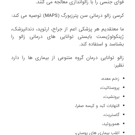
قوای جنسی را با زالواندازی معالجه می کنند.
کرسی زالو درمانی سن پترزبورگ (MAPS) توصیه می کند:
ما معتقدیم هر پزشکی اعم از جراح، ارتوپد، دندانپزشک،
ژینکولوژیست بایستی توانایی های درمانی زالو را
بشناسد و استفاده کند.
زالو توانایی درمان گروه متنوعی از بیماری ها را دارد
نظیر:
زخم معده،
پروستاتیت،
برونشیت،
التهابات کبد و کیسه صفرا،
گاستریت،
هموروئید،
اغلب بیماری های پوستی،