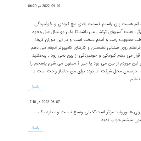
2022-09-10 در 06:20
جانباز ۷۰ درصد هستم ۶۲ سالم هست پای راستم قسمت بالای مچ کبودی و خونمردگی
ی بعلت آسیبهای ترکش می باشد تا یکی دو سال قبل وجود
علت معلویت رفت و آمدم سخت است و در این دوران کرونا
راغتم روی صندلی نشستن و کارهای کامپیوتر انجام می دهم
ن قرار می دهم کبودکی و خونمردگی از بین نمی رود . ببخشید
تن این موردم از بین می رود یا خیر ؟ ممنون می شوم پاسخم را
 . درضمن محل شرکت آیا تردد برای من جانباز راحت است یا
نمایم
پاسخ
2022-06-07 در 17:18
ی برای هموروئید موثر است؟خیلی وسیع نیست و اندازه یک
نون میشم جواب بدید
پاسخ