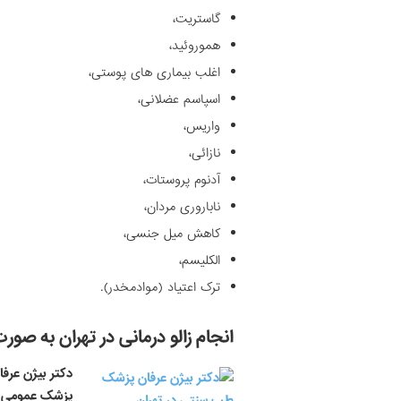
گاستریت،
هموروئید،
اغلب بیماری های پوستی،
اسپاسم عضلانی،
واریس،
نازائی،
آدنوم پروستات،
ناباروری مردان،
کاهش میل جنسی،
الکلیسم،
ترک اعتیاد (موادمخدر).
انجام زالو درمانی در تهران به صو
دکتر بیژن عرفا
پزشک عمومی و