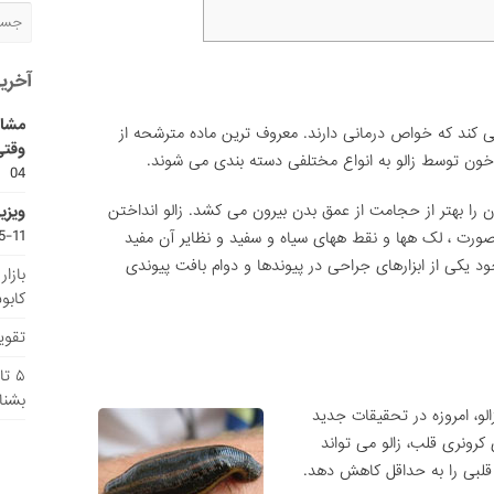
آخری
مشاو
ی کند که خواص درمانی دارند. معروف ترین ماده مترشحه از
وقتی
ون توسط زالو به انواع مختلفی دسته بندی می شوند.
04
 را بهتر از حجامت از عمق بدن بیرون می کشد. زالو انداختن
ویزی
11-15
ورت ، لک هها و نقط ههای سیاه و سفید و نظایر آن مفید
د یکی از ابزارهای جراحی در پیوندها و دوام بافت پیوندی
بازا
کابو
تقویم
۵ ت
بشنا
عقادی هیرودین (Hirudin) بزاق زالو، امروزه در تحقیقات جدید
رونری قلب، زالو می تواند
لبی را به حداقل کاهش دهد.