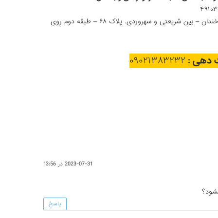
آدرس مرکز درمان : ضلع جنوب غربی پل سید خندان – بین شریعتی و سهروردی. پلاک ۶۸ – طبقه دوم روی
ت دهی :
۰۹۰۲۱۳۸۳۲۳۲
2023-07-31 در 13:56
یشود؟
پاسخ