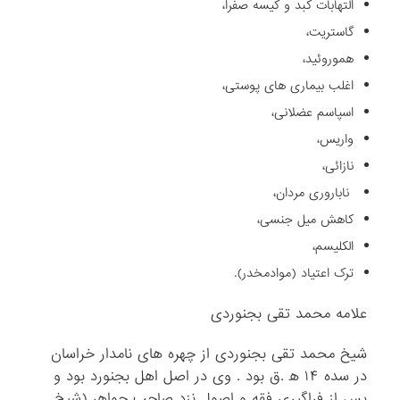
التهابات کبد و کیسه صفرا،
گاستریت،
هموروئید،
اغلب بیماری های پوستی،
اسپاسم عضلانی،
واریس،
نازائی،
ناباروری مردان،
کاهش میل جنسی،
الکلیسم،
ترک اعتیاد (موادمخدر).
علامه محمد تقی بجنوردی
شیخ محمد تقی بجنوردی از چهره‌ های نامدار خراسان
در سده ۱۴ ه‍ .ق بود . وی در اصل اهل بجنورد بود و
پس از فراگیری فقه و اصول نزد صاحب جواهر (شیخ