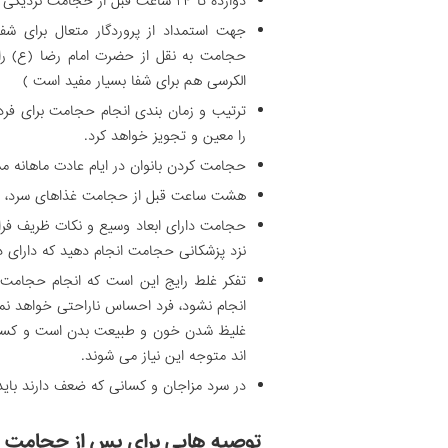
دوازده تا ۲۴ ساعت قبل از حجامت نزدیکی (مقاربت جنسی) ممنوع است.
جهت استمداد از پروردگار متعال برای شفا
حجامت به نقل از حضرت امام رضا (ع) را
الکرسی هم برای شفا بسیار مفید است )
ترتیب و زمان بندی انجام حجامت برای فر
را معین و تجویز خواهد کرد.
حجامت کردن بانوان در ایام عادت ماهانه م
هشت ساعت قبل از حجامت غذاهای سرد، تخم
حجامت دارای ابعاد وسیع و نکات ظریف فرا
نزد پزشکانی حجامت انجام دهید که دارای 
تفکر غلط رایج این است که انجام حجامت
انجام نشود، فرد احساس ناراحتی خواهد نمو
غلیظ شدن خون و طبیعت بدن است و کسان
اند متوجه این نیاز می شوند.
در سرد مزاجان و کسانی که ضعف دارند باید 
توصیه هایی برای پس از حجامت د