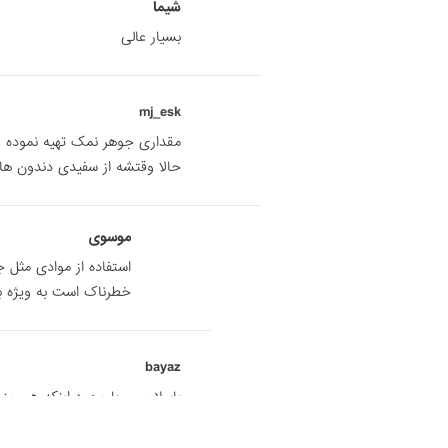
شیما
بسیار عالی
mj_esk
مقداری جوهر نمک تهیه نموده و ب
حالا وقتشه از سفیدی دندون هات
موسوی
استفاده از موادی مثل 
خطرناک است به ویژه بر 
bayaz
باسلام من با وجود اینکه هر روز
بسیار زرد است خیلی هم ناراحت
لکه های قهوه ای به خود گرفته …