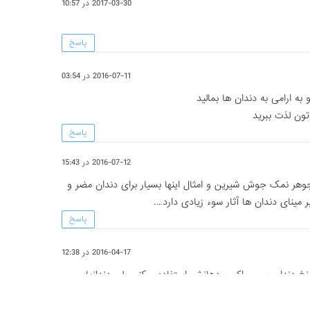
2017-03-30 در 10:57
پاسخ
2016-07-11 در 03:54
ه ارامی به دندان ها بمالید
ون لذت ببرید
پاسخ
2016-07-12 در 15:43
جوهر نمک جوش شیرین و امثال اینها بسیار برای دندان مضر و
مینای دندان ها آثار سوء زیادی دارد….
پاسخ
2016-04-17 در 12:38
 نخ دندان و مسواک و دهانشو استفاده میکنم ولی دندانهایم
م و زود هم پوسیده میشود و دندانی که پر و عصب کشی کردم
.چکار باد کرد؟