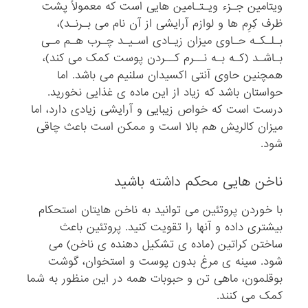
ویتامین جـزء ویـتـامین هایی است که معمولاً پشت
ظرف کِرِم ها و لوازم آرایشی از آن نام می بـرنـد)،
بـلـکـه حـاوی میزان زیـادی اسـیـد چـرب هـم مـی
بـاشـد (کـه بـه نــرم کــردن پوست کمک می کند)،
همچنین حاوی آنتی اکسیدان سلنیم می باشد. اما
حواستان باشد که زیاد از این ماده ی غذایی نخورید.
درست است که خواص زیبایی و آرایشی زیادی دارد، اما
میزان کالریش هم بالا است و ممکن است باعث چاقی
شود.
ناخن هایی محکم داشته باشید
با خوردن پروتئین می توانید به ناخن هایتان استحکام
بیشتری داده و آنها را تقویت کنید. پروتئین باعث
ساختن کراتین (ماده ی تشکیل دهنده ی ناخن) می
شود. سینه ی مرغ بدون پوست و استخوان، گوشت
بوقلمون، ماهی تن و حبوبات همه در این منظور به شما
کمک می کنند.