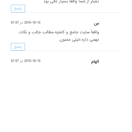
تشکر از شما واقعآ بسیار عالی بود
پاسخ
س
2015-10-13 در 07:57
واقعاً سایت جامع و کاملیه.مطالب جالب و نکات
مهمی داره.خیلی ممنون.
پاسخ
الهام
2015-10-13 در 07:57
خیلی خوب بود
پاسخ
شهرزاد
2015-10-13 در 07:56
این سایت از بهترین سایتها می باشد.مطالب خیلی
خالب وسودمنداست به خصوص برای
خانمها.باتشکرفراوان اززحمات شما
پاسخ