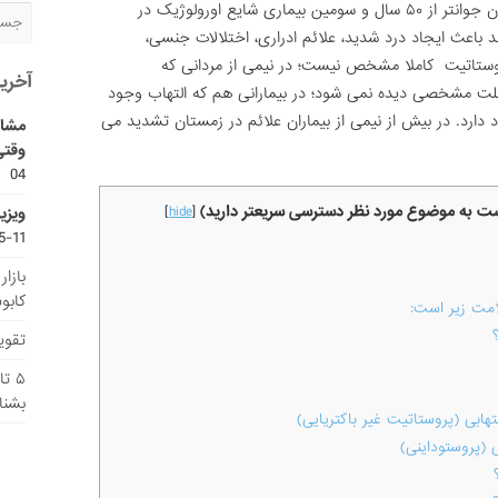
پروستاتیت مهمترین مشکل اورولوژیک در مردان جوانتر از ۵۰ سال و سومین بیماری شایع اورولوژیک در
 می تواند باعث ایجاد درد شدید، علائم ادراری، اختلالات جنسی،
وستاتیت کاملا مشخص نیست؛ در نیمی از مردانی که
آخری
 علت مشخصی دیده نمی شود؛ در بیمارانی هم که التهاب وجود
یایی وجود دارد. در بیش از نیمی از بیماران علائم در زمستان تشدید می
مشاو
وقتی
04
یست به موضوع مورد نظر دسترسی سریعتر دارید)
ویزی
]
hide
[
11-15
بازا
کابو
امت زیر است:
تقویم
۵ ت
بشنا
هابی (پروستاتیت غیر باکتریایی)
 (پروستوداینی)