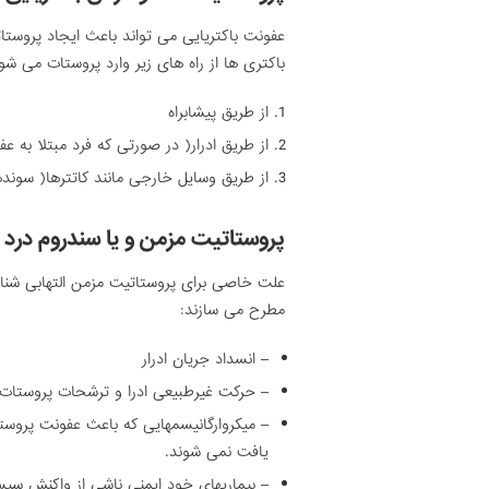
عفونت باکتریایی می تواند باعث ایجاد پروستا
باکتری ها از راه های زیر وارد پروستات می شون
از طریق پیشابراه
از طریق ادرار( در صورتی که فرد مبتلا به عف
از طریق وسایل خارجی مانند کاتترها( سونده
پروستاتیت مزمن و یا سندروم درد ل
علت خاصی برای پروستاتیت مزمن التهابی شنا
مطرح می سازند:
– انسداد جریان ادرار
– حرکت غیرطبیعی ادرا و ترشحات پروستات 
– میکروارگانیسمهایی که باعث عفونت پروست
یافت نمی شوند.
– بیماریهای خود ایمنی ناشی از واکنش سی