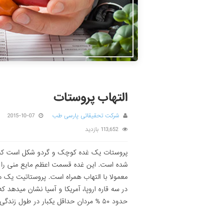
التهاب پروستات
شرکت تحقیقاتی پارسی طب
2015-10-07
113,652 بازدید
پروستات یک غده کوچک و گردو شکل است که در ز
شده است. این غده قسمت اعظم مایع منی را تو
معمولا با التهاب همراه است. پروستاتیت یک 
حدود ۵۰ % مردان حداقل یکبار در طول زندگی خود از علائم این بیماری رنج برده اند.