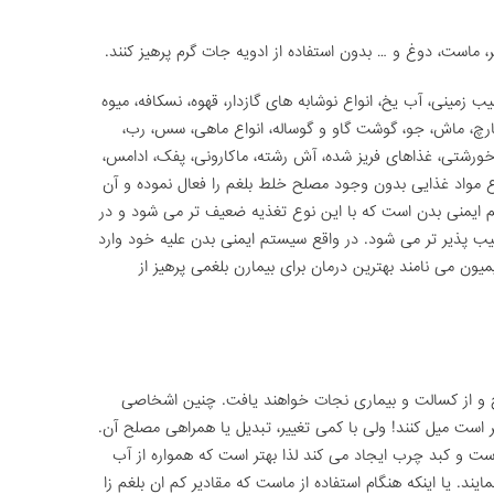
یر، ماست، دوغ و … بدون استفاده از ادویه جات گرم پرهیز کنند.
زمینی، آب یخ، انواع نوشابه های گازدار، قهوه، نسکافه، میوه
ارچ، ماش، جو، گوشت گاو و گوساله، انواع ماهی، سس، رب،
خورشتی، غذاهای فریز شده، آش رشته، ماکارونی، پفک، ادامس،
 مواد غذایی بدون وجود مصلح خلط بلغم را فعال نموده و آن
 ایمنی بدن است که با این نوع تغذیه ضعیف تر می شود و در
سیب پذیر تر می شود. در واقع سیستم ایمنی بدن علیه خود وارد
ون می نامند بهترین درمان برای بیمارن بلغمی پرهیز از
ح و از کسالت و بیماری نجات خواهند یافت. چنین اشخاصی
ر است میل کنند! ولی با کمی تغییر، تبدیل یا همراهی مصلح آن.
است و کبد چرب ایجاد می کند لذا بهتر است که همواره از آب
. یا اینکه هنگام استفاده از ماست که مقادیر کم ان بلغم زا