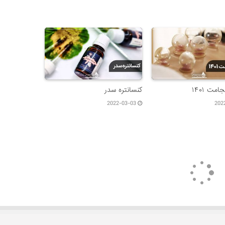
مت ۱۴۰۱
کنسانتره سدر
2022-03-03
202
2023-02-17 در 17:48
ادی دارم از ناحیه گلو مدام هستش اضافه وزن ندارم ولی برای
خودم سنگینم ۷۰ وزن ۱۷۳ قد من ۲۱ سالمه مزاجمم نمی‌دونم چیه اگه مشکل بلغم منو بگین