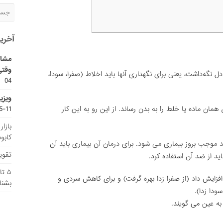
آخری
مشاو
وقتی
ل نگه‌داشت، یعنی برای نگهداری آنها باید اخلاط (صفرا، سودا،
04
ویزی
11-15
ن ماده یا خلط را به بدن رساند. از این رو به این کار
بازا
کابو
ند موجب بروز بیماری می شود. برای درمان آن بیماری باید آن
تقویم
د از ضد آن استفاده کرد.
۵ ت
افزایش داد (از صفرا زدا بهره گرفت) و برای کاهش سردی و
بشنا
ودا زدا).
به عین می گویند.