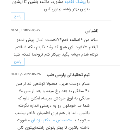
با
پزشک تغذیه
مشورت داشته باشین تا ایشون
بتونن بهتر راهنماییتون کنن.
پاسخ
ناشناس
2022-05-22 در 10:51
سلام من ۱۶سالمه قدم۱۷۴هست ۱سال پیش قدمو
گرفتم ۱۷۵بود الان هیچ که رشد نکردم بلکه ۱سانتم
کوتاه شدم میشه بگید چیکار کنم تروخدا کمکم کنید
پاسخ
تیم تحقیقاتی پارسی طب
2022-05-26 در 10:00
سلام دوست عزیز… معمولا کوتاهی قد از سن
۴۰ سالگی به بعد رخ میده و بعد از سن ۷۰
سالگی به اوج خودش میرسه، امکان داره که
شما قد خودتون رو به درستی انداره نگرفته
باشین… اما باز هم برای اطمینان خاطر بیشتر،
میتونید با
متخصص ما دکتر یزدیان
مشورت
داشته باشین تا بهتر بتونن راهنماییتون کنن.