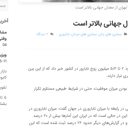
 تهران از معدل جهانی بالاتر است
آخری
دل جهانی بالاتر است
مشاو
بیماری های زنان
,
بیماری های مردان
,
ناباروری
۲ دیدگاه
وقتی
04
ویزی
11-15
دکتر آخوندی، رئیس پژوهشگاه ابن‌سینا از وجود ۲ تا ۵/۲ میلیون زوج نابارور در کشور خبر داد که از این بین
بازا
کابو
تقویم
ن بودن میزان موفقیت، حتی در شرایط طبیعی مستلزم تکرار
۵ ت
بشنا
در رابطه با میزان ناباروری در جهان گفت: میزان ناباروری در
جهان حدود ۱۰ تا ۱۵ درصد گزارش شده است. این در حالی است که در ایران این آمارها بیش از ۲۰ درصد
است. در تهران میزان ناباروری حدود ۲۱ درصد و در گزارش‌های دیگر حدود ۲۶ درصد ثبت شده است که این