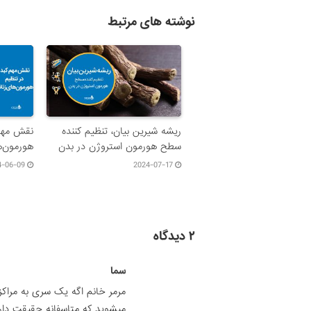
نوشته های مرتبط
ریشه شیرین بیان، تنظیم کننده
نقش مهم 
سطح هورمون استروژن در بدن
هورمون‌ه
4-06-09
2024-07-17
۲ دیدگاه
سما
مرمر خانم اگه یک سری به مراکز
میشوید که متاسفانه حقیقت داره 