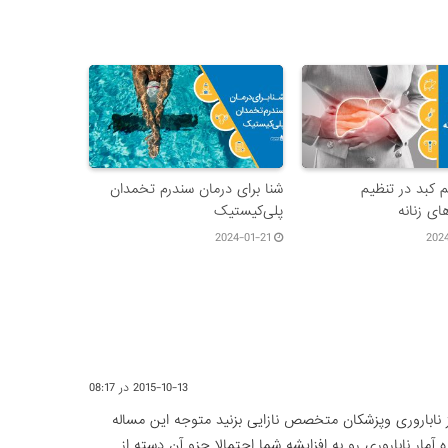
کبد در تنظیم
شنا برای درمان سندرم تخمدان
ای زنانه
پلی‌کیستیک
2024-01-21
202
2015-10-13 در 08:17
 ناباروری وپزشکان متخصص نازایی بزنید متوجه این مساله
آمار ناباروری رو به افزایشه شما احتمالا جزو آن دسته از