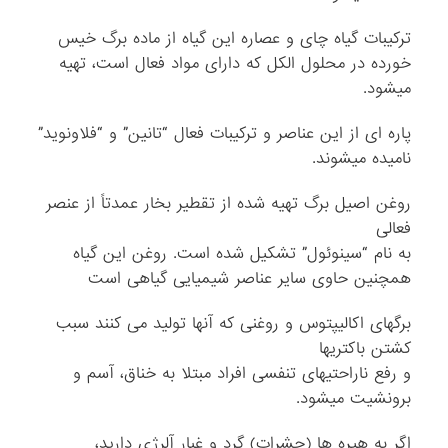
ترکیبات گیاه چای و عصاره این گیاه از ماده برگ خیس
خورده در محلول الکل که دارای مواد فعال است، تهیه
میشود.
پاره ای از این عناصر و ترکیبات فعال “تانین” و “فلاونوید”
نامیده میشوند.
روغن اصیل برگ تهیه شده از تقطیر بخار عمدتاً از عنصر
فعالی
به نام “سینوئول” تشکیل شده است. روغن این گیاه
همچنین حاوی سایر عناصر شیمیایی گیاهی است
برگهای اکالیپتوس و روغنی که آنها تولید می کنند سبب
کشتن باکتریها
و رفع ناراحتیهای تنفسی افراد مبتلا به خناق، آسم و
برونشیت میشود.
اگر به هیره ها (حشرات) گرد و غبار آلرژی دارید،