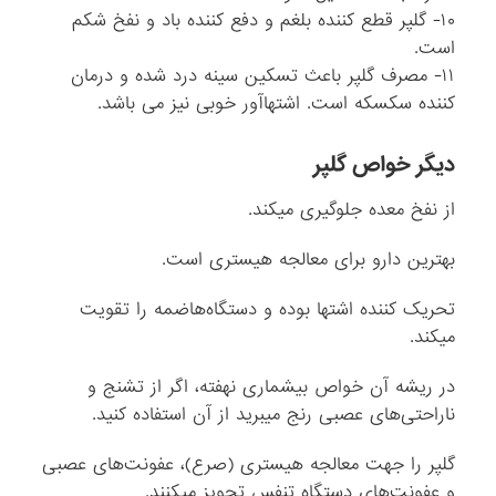
۱۰- گلپر قطع کننده بلغم و دفع کننده باد و نفخ شکم
است.
۱۱- مصرف گلپر باعث تسکین سینه درد شده و درمان
کننده سکسکه است. اشتهاآور خوبی نیز می باشد.
دیگر خواص گلپر
از نفخ معده جلوگیرى می‏کند.
بهترین دارو براى معالجه هیسترى است.
تحریک کننده اشتها بوده و دستگاه‌هاضمه را تقویت
می‏کند.
در ریشه آن خواص بیشمارى نهفته، اگر از تشنج و
ناراحتى‌هاى عصبى رنج می‏برید از آن استفاده کنید.
گلپر را جهت معالجه هیسترى (صرع)، عفونت‌هاى عصبى
و عفونت‌هاى دستگاه تنفس تجویز می‏کنند.