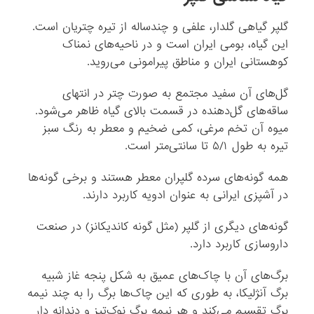
گلپر گیاهى گلدار، علفى و چندساله از تیره چتریان است.
این گیاه، بومى ایران است و در ناحیه‌هاى نمناک
کوهستانى ایران و مناطق پیرامونى مى‌روید.
گل‌هاى آن سفید مجتمع به صورت چتر در انتهاى
ساقه‌هاى گل‌دهنده در قسمت بالاى گیاه ظاهر مى‌شود.
میوه آن تخم مرغی، کمى ضخیم و معطر به رنگ سبز
تیره به طول ۵/۱ تا سانتى‌متر است.
همه گونه‌هاى سرده گلپران معطر هستند و برخى گونه‌ها
در آشپزى ایرانى به عنوان ادویه کاربرد دارند.
گونه‌هاى دیگرى از گلپر (مثل گونه کاندیکانز) در صنعت
داروسازى کاربرد دارد.
برگ‌هاى آن با چاک‌هاى عمیق به شکل پنجه غاز شبیه
برگ آنژلیکا، به طورى که این چاک‌ها برگ را به چند نیمه
برگ تقسیم مى‌کند و هر نیمه برگ نوک‌تیز و دندانه دار