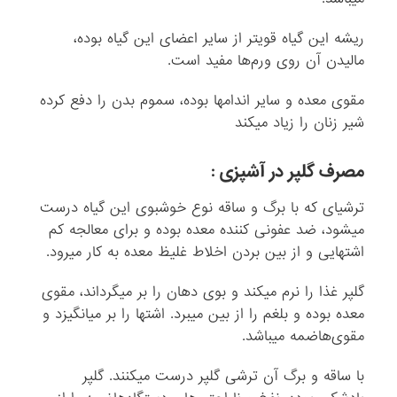
ریشه این گیاه قوی‏تر از سایر اعضاى این گیاه بوده،
مالیدن آن روى ورم‌ها مفید است.
مقوی معده و سایر اندامها بوده، سموم بدن را دفع کرده
شیر زنان را زیاد میکند
مصرف گلپر در آشپزی :
ترشی‏اى که با برگ و ساقه نوع خوشبوى این گیاه درست
می‏شود، ضد عفونى کننده معده بوده و براى معالجه کم
اشتهایى و از بین بردن اخلاط غلیظ معده به کار می‏رود.
گلپر غذا را نرم می‏کند و بوى دهان را بر می‏گرداند، مقوى
معده بوده و بلغم را از بین می‏برد. اشتها را بر می‏انگیزد و
مقوى‌هاضمه می‏باشد.
با ساقه و برگ آن ترشى گلپر درست می‏کنند. گلپر