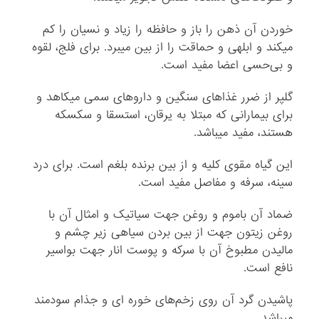
خوردن آن ذهن را باز و حافظه را زیاد و نسیان را کم
می‏کند و ابلهى و حماقت را از بین می‏برد. براى فلج، لقوه
و بى‌حسى اعضا مفید است.
گلپر از ضرر غذاهاى سنگین و داروهاى سمى می‏کاهد و
براى بیمارانى که مبتلا به یرقان، استسقا و سکسکه
هستند، مفید می‏باشد.
این گیاه مقوى کلیه و از بین برنده بلغم است. براى درد
سینه، سرفه و مفاصل مفید است.
ضماد آن باموم و روغن جهت سیاتیک و امثال آن با
روغن زیتون جهت از بین بردن سیاهى زیر چشم و
مالیدن مطبوخ آن با سرکه و پوست انار جهت بواسیر
نافع است.
پاشیدن گرد آن روى زخم‌هاى خوره‏ اى و جذام سودمند
می‏باشد.