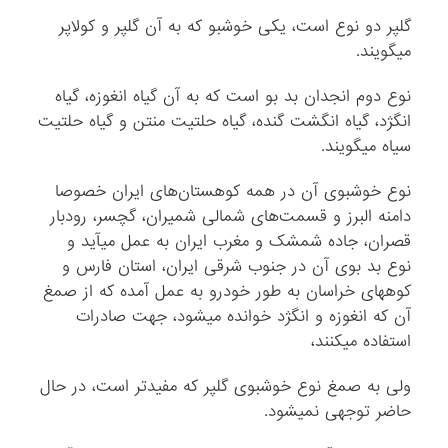
گلپر دو نوع است، یکى خوشبو که به آن گلپر و کولاپر
می‏گویند.
نوع دوم انجدان بد بو است که به آن گیاه انغوزه، گیاه
انگژد، گیاه انگشت گنده، گیاه حلتیت منتن و گیاه حلتیت
سیاه می‏گویند.
نوع خوشبوى آن در همه کوهستان‌هاى ایران خصوصا
دامنه البرز و قسمت‌هاى شمالى شمیران، گچسر، رودبار
قصران، جاده شمشک و مغرب ایران به عمل می‏آید و
نوع بد بوى آن در جنوب شرقى ایران، استان فارس و
کوه‏هاى خراسان به طور خودرو به عمل آمده که از صمغ
آن که انغوزه و انگژد خوانده می‏شود، جهت صادرات
استفاده می‏کنند،
ولى به صمغ نوع خوشبوى گلپر که مفیدتر است، در حال
حاضر توجهى نمی‏شود.