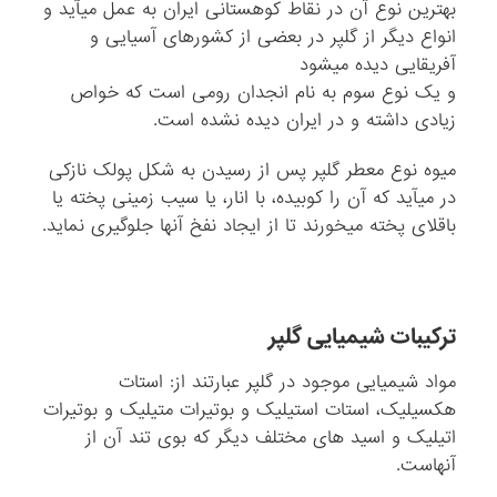
بهترین نوع آن در نقاط کوهستانى ایران به عمل می‏آید و
انواع دیگر از گلپر در بعضى از کشورهاى آسیایى و
آفریقایى دیده می‏شود
و یک نوع سوم به نام انجدان رومى است که خواص
زیادى داشته و در ایران دیده نشده است.
میوه نوع معطر گلپر پس از رسیدن به شکل پولک نازکى
در می‏آید که آن را کوبیده، با انار، یا سیب زمینى پخته یا
باقلاى پخته می‏خورند تا از ایجاد نفخ آنها جلوگیرى نماید.
ترکیبات شیمیایی گلپر
مواد شیمیایی موجود در گلپر عبارتند از: استات
هکسیلیک، استات استیلیک و بوتیرات متیلیک و بوتیرات
اتیلیک و اسید های مختلف دیگر که بوی تند آن از
آنهاست.