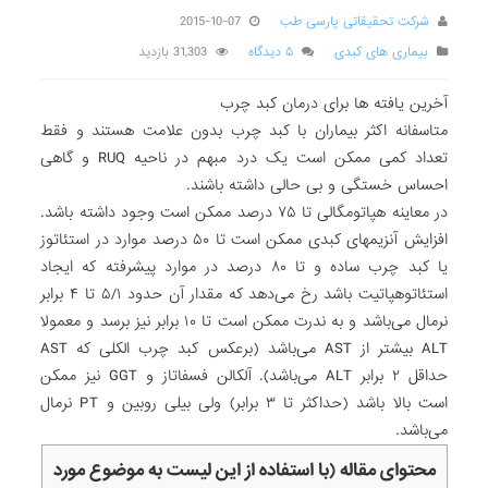
شرکت تحقیقاتی پارسی طب
2015-10-07
بیماری های کبدی
۵ دیدگاه
31,303 بازدید
آخرین یافته ها برای درمان کبد چرب
متاسفانه اکثر بیماران با کبد چرب بدون علامت هستند و فقط
تعداد کمی ممکن است یک درد مبهم در ناحیه RUQ و گاهی
احساس خستگی و بی حالی داشته باشند.
در معاینه هپاتومگالی تا ۷۵ درصد ممکن است وجود داشته باشد.
افزایش آنزیمهای کبدی ممکن است تا ۵۰ درصد موارد در استئاتوز
یا کبد چرب ساده و تا ۸۰ درصد در موارد پیشرفته که ایجاد
استئاتوهپاتیت باشد رخ می‌دهد که مقدار آن حدود ۵/۱ تا ۴ برابر
نرمال می‌باشد و به ندرت ممکن است تا ۱۰ برابر نیز برسد و معمولا
ALT بیشتر از AST می‌باشد (برعکس کبد چرب الکلی که AST
حداقل ۲ برابر ALT می‌باشد). آلکالن فسفاتاز و GGT نیز ممکن
است بالا باشد (حداکثر تا ۳ برابر) ولی بیلی روبین و PT نرمال
می‌باشد.
محتوای مقاله (با استفاده از این لیست به موضوع مورد