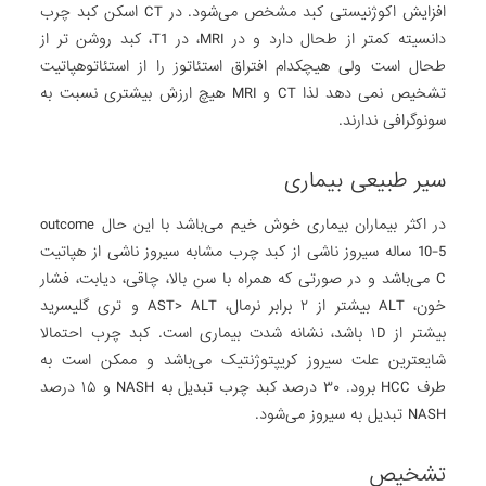
افزایش اکوژنیستی کبد مشخص می‌شود. در CT اسکن کبد چرب
دانسیته کمتر از طحال دارد و در MRI، در T1، کبد روشن تر از
طحال است ولی هیچکدام افتراق استئاتوز را از استئاتوهپاتیت
تشخیص نمی دهد لذا CT و MRI هیچ ارزش بیشتری نسبت به
سونوگرافی ندارند.
سیر طبیعی بیماری
در اکثر بیماران بیماری خوش خیم می‌باشد با این حال outcome
10-5 ساله سیروز ناشی از کبد چرب مشابه سیروز ناشی از هپاتیت
C می‌باشد و در صورتی که همراه با سن بالا، چاقی، دیابت، فشار
خون، ALT بیشتر از ۲ برابر نرمال، AST> ALT و تری گلیسرید
بیشتر از ۱D باشد، نشانه شدت بیماری است. کبد چرب احتمالا
شایعترین علت سیروز کریپتوژنتیک می‌باشد و ممکن است به
طرف HCC برود. ۳۰ درصد کبد چرب تبدیل به NASH و ۱۵ درصد
NASH تبدیل به سیروز می‌شود.
تشخیص