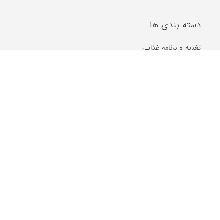
دسته بندی ها
تغذیه و برنامه غذایی
زیبایی پوست و مو
طب سنتی، گیاهان دارویی
سلامت فردی و اجتماعی
مشکلات مفصلی
گوش، حلق و بینی
روان و روانشناسی
غدد و متابولیسم
جنسی و زناشویی
بیماری های پوست و مو
بیماری های ویروسی
بیماری های مغز و اعصاب