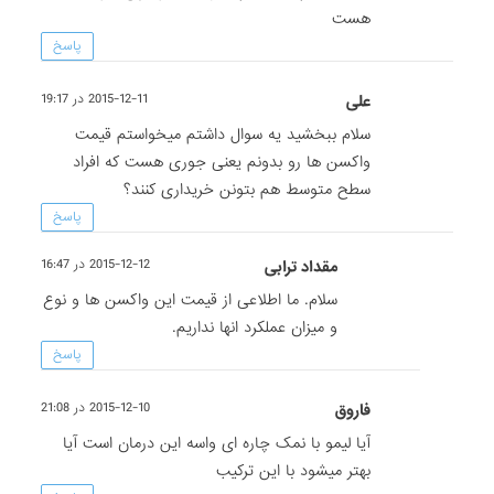
هست
پاسخ
على
2015-12-11 در 19:17
سلام ببخشید یه سوال داشتم میخواستم قیمت
واکسن ها رو بدونم یعنى جورى هست که افراد
سطح متوسط هم بتونن خریدارى کنند؟
پاسخ
مقداد ترابی
2015-12-12 در 16:47
سلام. ما اطلاعی از قیمت این واکسن ها و نوع
و میزان عملکرد انها نداریم.
پاسخ
فاروق
2015-12-10 در 21:08
آیا لیمو با نمک چاره ای واسه این درمان است آیا
بهتر میشود با این ترکیب