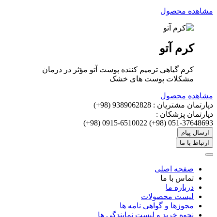
مشاهده محصول
کرم آتو
کرم گیاهی ترمیم کننده پوست آتو مؤثر در درمان
مشکلات پوست های خشک
مشاهده محصول
دپارتمان مشتریان :
9389062828 (98+)
دپارتمان پزشکان :
0915-6510022 (98+)
051-37648693 (98+)
ارسال پیام
ارتباط با ما
صفحه اصلی
تماس با ما
درباره ما
لیست محصولات
مجوزها و گواهی نامه ها
نحوه خرید و لیست نمایندگی ها